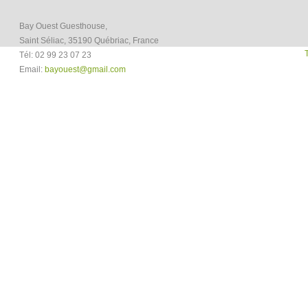
Bay Ouest Guesthouse,
Saint Séliac, 35190 Québriac, France
T
Tél: 02 99 23 07 23
Email:
bayouest@gmail.com